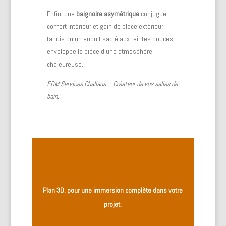
Enfin, une
baignoire asymétrique
conjugue
confort intérieur et gain de place extérieur,
tandis qu’un enduit sablé aux teintes douces
enveloppe la pièce d’une atmosphère
chaleureuse.
EDM Services Challans – Créateur de vos salles de
bain.
Plan 3D, pour une immersion complète dans votre
projet.