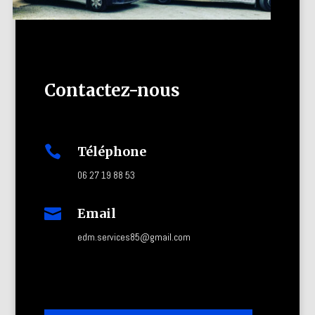
Contactez-nous

Téléphone
06 27 19 88 53

Email
edm.services85@gmail.com